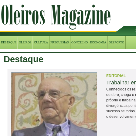
DESTAQUE
OLEIROS
CULTURA
FREGUESIAS
CONCELHO
ECONOMIA
DESPORTO
Destaque
EDITORIAL
Trabalhar e
Conhecidos os res
outubro, chega o 
próprio e trabalh
divergências polít
sucesso se todos
o desenvolviment