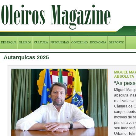
DESTAQUE
OLEIROS
CULTURA
FREGUESIAS
CONCELHO
ECONOMIA
DESPORTO
Autarquicas 2025
MIGUEL MA
ABSOLUTA
“As pess
Miguel Marqu
absoluta, nas
realizadas a
Câmara de Ol
cargo depois
motivos de s
primeira vez 
seu lado ter
Urbano, Telm